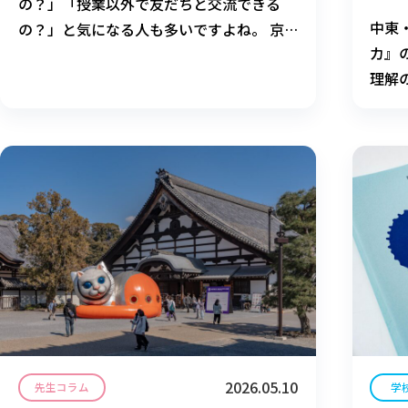
の？」「授業以外で友だちと交流できる
中東
の？」と気になる人も多いですよね。 京
カ』
都芸術大学附属高等学校では、スポーツ・
理解
音楽・アートなど、みなさんの「やってみ
ポリ
たい！」という気持ちを大切に、生徒が自
「世
分たちで「同好会」をつくって活動してい
ます。 今ある同好会に参加
2026.05.10
先生コラム
学