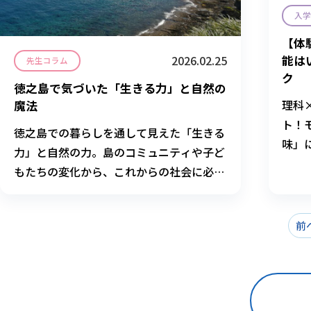
入
【体
2026.02.25
能は
先生コラム
ク
徳之島で気づいた「生きる力」と自然の
理科
魔法
ト！
徳之島での暮らしを通して見えた「生きる
味」
力」と自然の力。島のコミュニティや子ど
いキ
もたちの変化から、これからの社会に必要
な協働力・創造力について考えます。心が
少し疲れたときに読んでほしい一篇です。
前