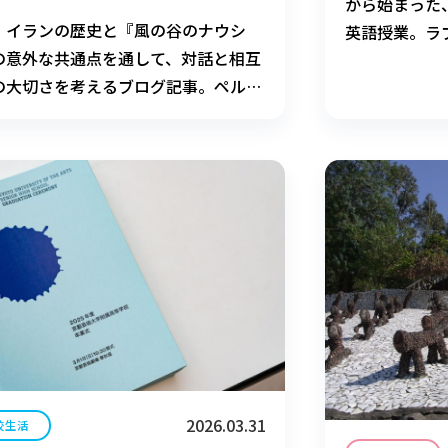
から始まった
・イランの歴史と『風の谷のナウシ
英語授業。ラ
の意外な共通点を通して、対話と相互
きた、“言葉
の大切さを考えるブログ記事。ペルセ
語科・馬場先
スやゾロアスター教をきっかけに、
界の今」に目を向けます。
2026.03.31
校生活