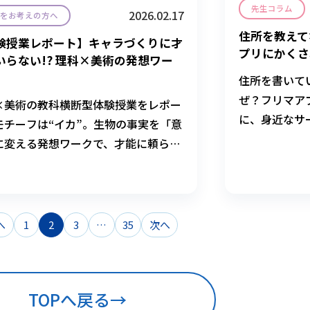
先生コラム
2026.02.17
学をお考えの方へ
住所を教えて
験授業レポート】キャラづくりに才
プリにかくさ
いらない!? 理科×美術の発想ワー
住所を書いて
ぜ？フリマア
×美術の教科横断型体験授業をレポー
に、身近なサ
モチーフは“イカ”。生物の事実を「意
くみを、情報
に変える発想ワークで、才能に頼らな
す。
ャラクターデザインに挑戦しました。
投
へ
1
2
3
…
35
次へ
稿
の
TOPへ戻る
→
ペ