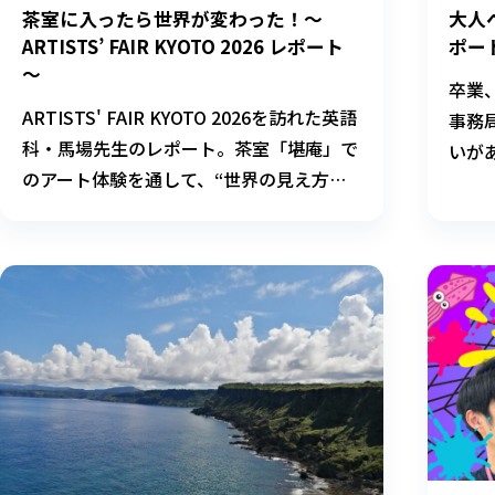
茶室に入ったら世界が変わった！～
大人
ARTISTS’ FAIR KYOTO 2026 レポート
ポー
～
卒業
ARTISTS' FAIR KYOTO 2026を訪れた英語
事務
科・馬場先生のレポート。茶室「堪庵」で
いが
のアート体験を通して、“世界の見え方が
が執
変わる瞬間”を綴ります。
こと
に保
本校
秋座