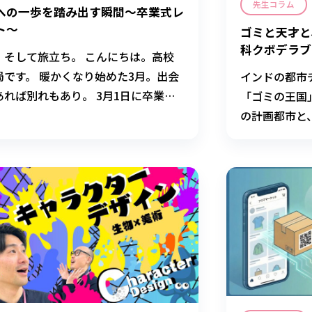
先生コラム
への一歩を踏み出す瞬間～卒業式レ
ト～
ゴミと天才と
科クボデラブ
、そして旅立ち。 こんにちは。高校
局です。 暖かくなり始めた3月。出会
インドの都市
あれば別れもあり。 3月1日に卒業式
「ゴミの王国
り行われ、175名の卒業生を送り出す
の計画都市と
ができました。卒業生の皆さん、並び
ク・ガーデン
護者の皆様、おめでとうございます！
る力」を考え
の卒業式は、お隣の大学内にある「春
」という劇場