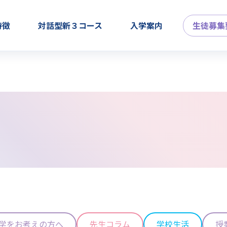
特徴
対話型新３コース
入学案内
生徒募集
学をお考えの方へ
先生コラム
学校生活
授