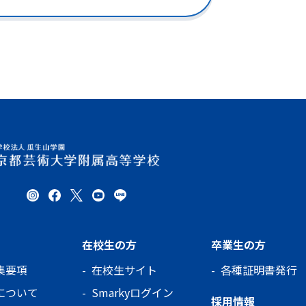
ー
ジ
送
り
在校生の方
卒業生の方
集要項
在校生サイト
各種証明書発行
について
Smarkyログイン
採用情報