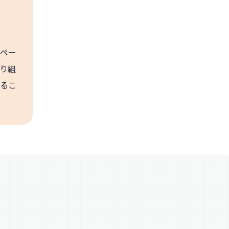
ペー
り組
るこ