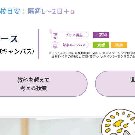
校目安：
隔週1～2日＋α
ース
京キャンパス）
教科を越えて
考える授業