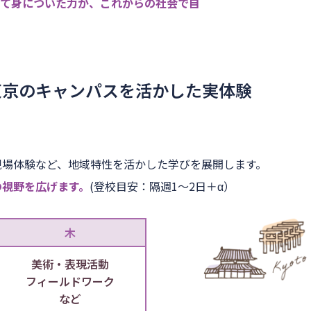
て身についた力が、これからの社会で自
東京のキャンパスを
活かした実体験
現場体験など、地域特性を活かした学びを展開します。
の視野を広げます。
(登校目安：隔週1～2日＋α）
木
美術・表現活動
フィールドワーク
など