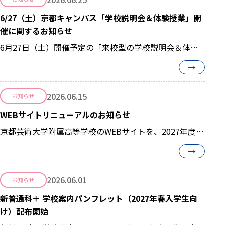
と、AIとともに考える新しい学びを体験していただけま
6/27（土）京都キャンパス「学校説明会＆体験授業」開
す。
催に関するお知らせ
6月27日（土）開催予定の「来校型の学校説明会＆体験
授業」は、気象警報等の発出状況により、中止となる場
→
合があります。
2026.06.15
お知らせ
WEBサイトリニューアルのお知らせ
京都芸術大学附属高等学校のWEBサイトを、2027年度生
徒募集に向けてリニューアルしました。
→
2026.06.01
お知らせ
新普通科＋ 学校案内パンフレット（2027年春入学生向
け）配布開始