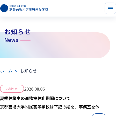
メ
ニ
ュ
ー
お知らせ
を
開
News
く
ホーム
お知らせ
2026.08.06
お知らせ
夏季休業中の事務室休止期間について
京都芸術大学附属高等学校は下記の期間、事務室を休止
させて頂きます。 【 2026年8月8日(土)...