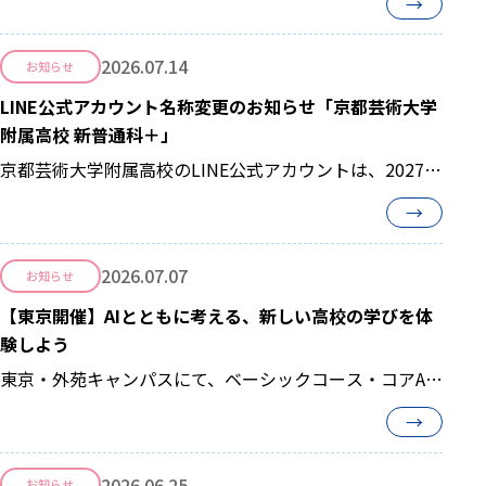
→
2026.07.14
お知らせ
LINE公式アカウント名称変更のお知らせ「京都芸術大学
附属高校 新普通科＋」
京都芸術大学附属高校のLINE公式アカウントは、2027年
度からスタートする新しい3コースの学び...
→
2026.07.07
お知らせ
【東京開催】AIとともに考える、新しい高校の学びを体
験しよう
東京・外苑キャンパスにて、ベーシックコース・コアAI
コースをご検討中の中学生・保護者の方を対象に、来校
→
型の「学校説明会＆体験授業」を開催します。今回の体
験授業では、本校が大切にしている「対話型の学び」
2026.06.25
お知らせ