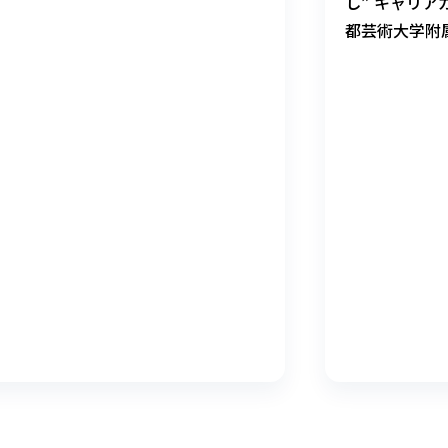
し” キャリア
都芸術大学附属
は、1年生向
業のひとつ、
見学してきま
職活動の早期
が…… なんと