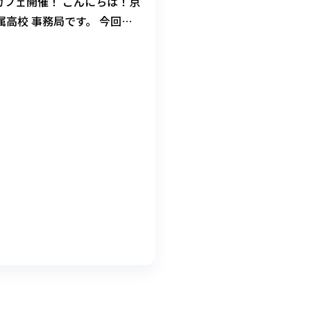
カフェ開催！ こんにちは！京
高校 事務局です。 今回
けの「キャリアデザイン」授
「キャリアカフェ」の様子を
した！ 最近は、大学生の就
化が話題になっています
、高校1年