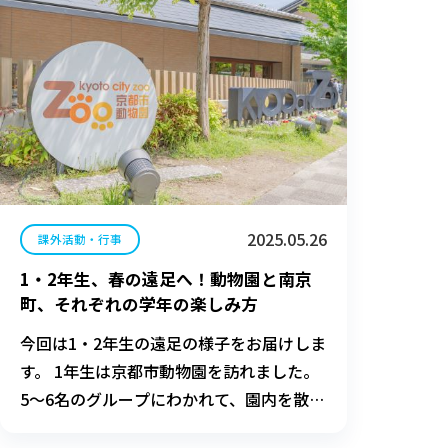
制作に参加しています。 今年の制作はすで
に終盤を迎えています。少
2025.05.26
課外活動・行事
1・2年生、春の遠足へ！動物園と南京
町、それぞれの学年の楽しみ方
今回は1・2年生の遠足の様子をお届けしま
す。 1年生は京都市動物園を訪れました。
5～6名のグループにわかれて、園内を散
策。その中で「京都市動物園遠足クイズ」