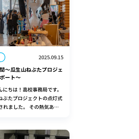
2025.09.15
間〜瓜生山ねぶたプロジェ
ポート〜
んにちは！高校事務局です。
ねぶたプロジェクトの点灯式
催されました。 その熱気あふ
ポートします！ 恒例の一大
マは「ん」!?～ 今年は大学
・オーブで制作。暑さをしの