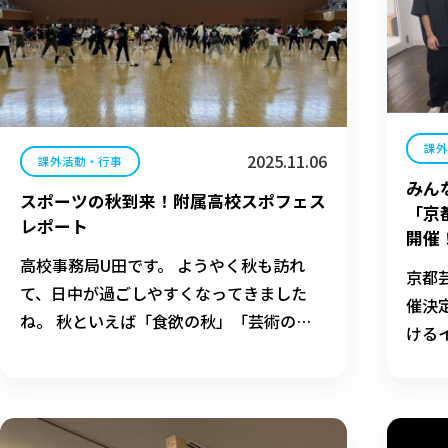
課
2025.11.06
課外活動・行事
みん
スポーツの秋到来！附属高校スポフェス
「京
レポート
開催
高校事務局U田です。 ようやく秋も訪れ
京都
て、日中が過ごしやすくなってきました
催決
ね。 秋といえば「食欲の秋」「芸術の
ける
秋」といったものが思い浮かびますが、い
ち早く「スポーツの秋」がやってきまし
た！ 10月の初め、高校ではスポーツ祭(ス
ポフェス)が開催されました！ 「いわゆる