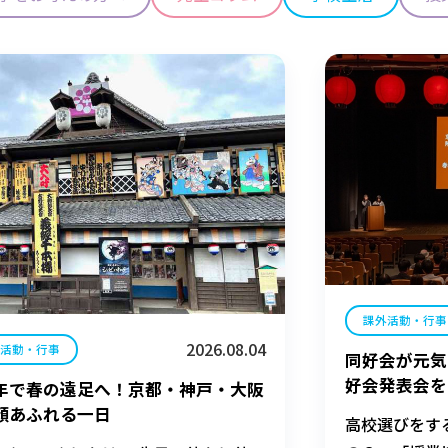
課外活動・行事
2026.08.04
外活動・行事
同好会が元気
好会発表会を
年で春の遠足へ！京都・神戸・大阪
顔あふれる一日
高校選びをす