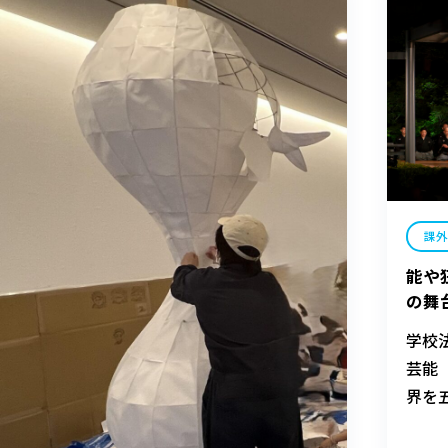
体育祭のこと？」と思うか
課
能や
の舞
学校
芸能
界を
てみ