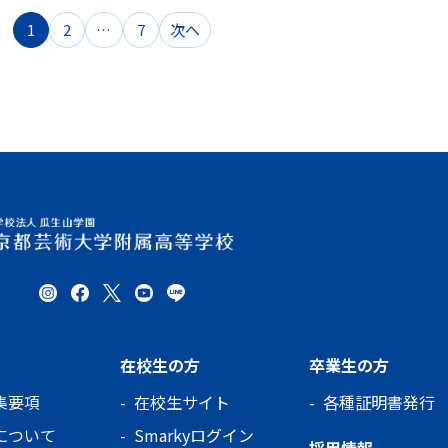
投
1
2
…
7
次へ
稿
の
ペ
ー
ジ
送
り
在校生の方
卒業生の方
集要項
在校生サイト
各種証明書発行
について
Smarkyログイン