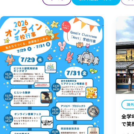
課
全学
で笑