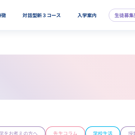
特徴
対話型新３コース
入学案内
生徒募集
学をお考えの方へ
先生コラム
学校生活
授