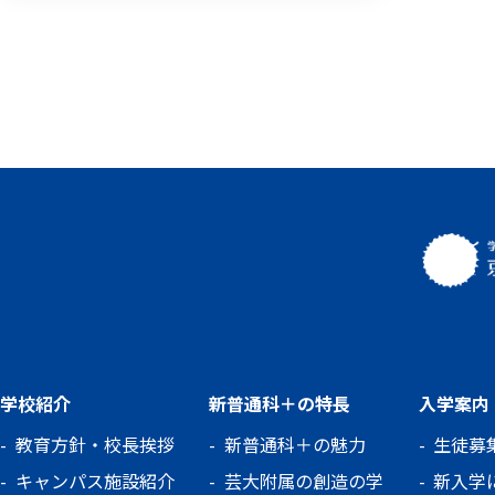
に取り組みました。 クイズは動物園をめ
ぐってクロスワードパズルを完成させるよ
うになっており、そこに加えて「先生クイ
ズ」も！ 「〇〇先
学校紹介
新普通科＋の特長
入学案内
教育方針・校長挨拶
新普通科＋の魅力
生徒募
キャンパス施設紹介
芸大附属の創造の学
新入学