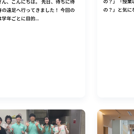
の？」「授業
さん、こんにちは。 先日、待ちに待
の？」と気に
春の遠足へ行ってきました！ 今回の
都芸術大学附
学年ごとに目的...
音楽・アート
たい！」とい
分たちで「同
ます。 今あ