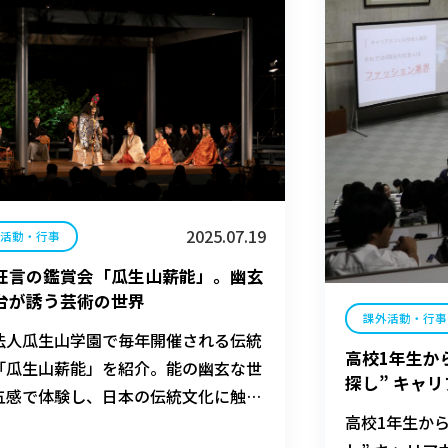
ぎながら作業
張る先生の姿
2025.07.19
外活動・行事
狂言の鑑賞会「瓜生山薪能」。幽玄
台が誘う芸術の世界
課外活動・行事
法人瓜生山学園で毎年開催される伝統
高校1年生か
「瓜生山薪能」を紹介。能の幽玄な世
探し” キャ
五感で体験し、日本の伝統文化に触れ
高校1年生か
よう。