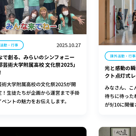
2025.10.27
外活動・行事
なで創る、みらいのシンフォニー
課外活動・行事
都芸術大学附属高校 文化祭2025」
光と感動の瞬
！
クト点灯式レ
芸術大学附属高校の文化祭2025が開
みなさん、こ
定！生徒たちが企画から運営まで手掛
待ちに待った
イベントの魅力をお伝えします。
が9/10に開
れる様子をレ
イベント~テー
内のギャルリ