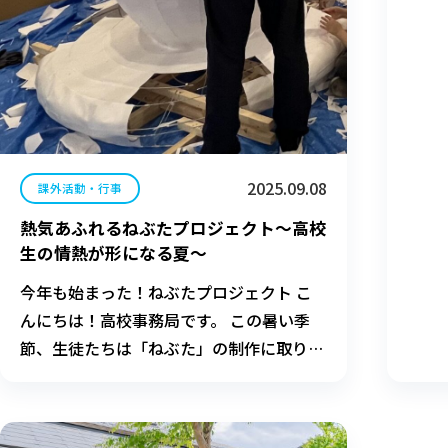
2025.09.08
課外活動・行事
熱気あふれるねぶたプロジェクト〜高校
生の情熱が形になる夏〜
今年も始まった！ねぶたプロジェクト こ
んにちは！高校事務局です。 この暑い季
節、生徒たちは「ねぶた」の制作に取り組
んでいます。京都芸術大学では毎年夏休み
の期間に授業の一環として「瓜生山ねぶ
た」を制作しており、附属高校も連携して