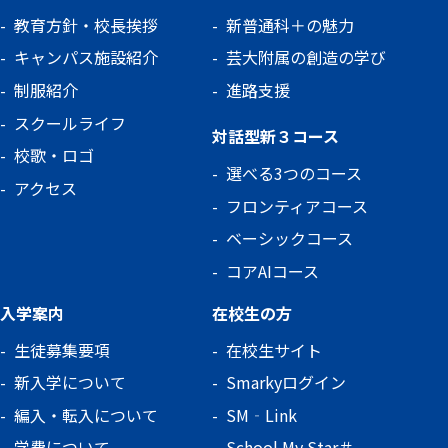
教育方針・校長挨拶
新普通科＋の魅力
キャンパス施設紹介
芸大附属の創造の学び
制服紹介
進路支援
スクールライフ
対話型新３コース
校歌・ロゴ
選べる3つのコース
アクセス
フロンティアコース
ベーシックコース
コアAIコース
入学案内
在校生の方
生徒募集要項
在校生サイト
新入学について
Smarkyログイン
編入・転入について
SM‐Link
学費について
School My Star＃