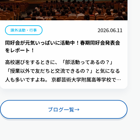
2026.06.11
課外活動・行事
同好会が元気いっぱいに活動中！春期同好会発表会
をレポート！
高校選びをするときに、「部活動ってあるの？」
「授業以外で友だちと交流できるの？」と気になる
人も多いですよね。 京都芸術大学附属高等学校で
は、スポーツ・音楽・アートなど、みなさんの「や
ってみたい！」という気持ちを大切に、生徒が自分
たちで「同好会」をつくって活動しています。 今あ
ブログ一覧
→
る同好会に参加