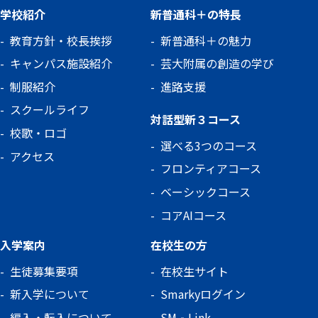
学校紹介
新普通科＋の特長
教育方針・校長挨拶
新普通科＋の魅力
キャンパス施設紹介
芸大附属の創造の学び
制服紹介
進路支援
スクールライフ
対話型新３コース
校歌・ロゴ
選べる3つのコース
アクセス
フロンティアコース
ベーシックコース
コアAIコース
入学案内
在校生の方
生徒募集要項
在校生サイト
新入学について
Smarkyログイン
編入・転入について
SM‐Link