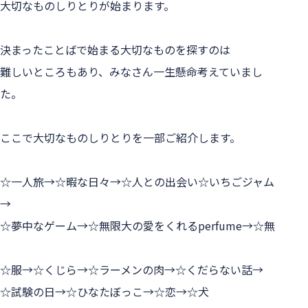
大切なものしりとりが始まります。
決まったことばで始まる大切なものを探すのは
難しいところもあり、みなさん一生懸命考えていまし
た。
ここで大切なものしりとりを一部ご紹介します。
☆一人旅→☆暇な日々→☆人との出会い☆いちごジャム
→
☆夢中なゲーム→☆無限大の愛をくれるperfume→☆無
☆服→☆くじら→☆ラーメンの肉→☆くだらない話→
☆試験の日→☆ひなたぼっこ→☆恋→☆犬