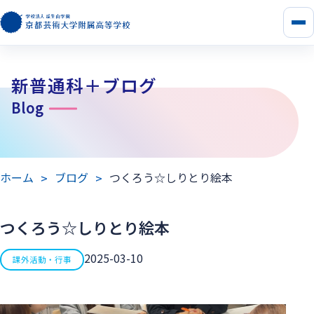
メ
ニ
ュ
ー
新普通科＋ブログ
を
開
Blog
く
ホーム
ブログ
つくろう☆しりとり絵本
つくろう☆しりとり絵本
2025-03-10
課外活動・行事