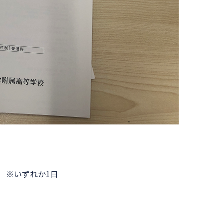
）　※いずれか1日
日