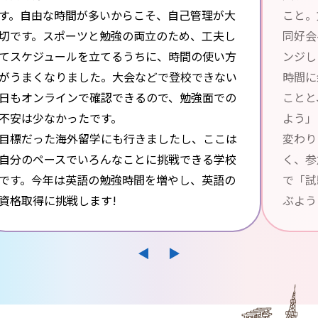
す。自由な時間が多いからこそ、自己管理が大
こと。
切です。スポーツと勉強の両立のため、工夫し
同好会
てスケジュールを立てるうちに、時間の使い方
ンジし
がうまくなりました。大会などで登校できない
時間に
日もオンラインで確認できるので、勉強面での
ことと
不安は少なかったです。
よう」
目標だった海外留学にも行きましたし、ここは
変わり
自分のペースでいろんなことに挑戦できる学校
く、参
です。今年は英語の勉強時間を増やし、英語の
で「試
資格取得に挑戦します!
ぶよう