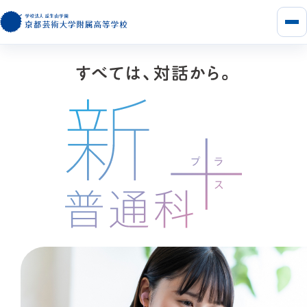
メ
ニ
ュ
ー
を
開
く