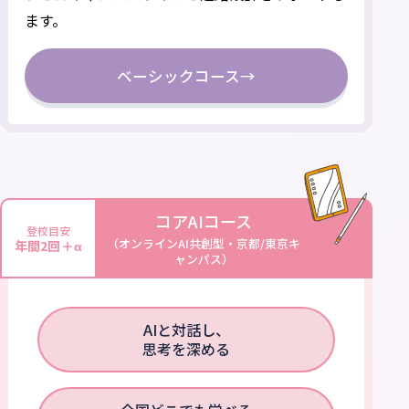
ます。
ベーシックコース
→
コアAIコース
登校目安
（オンラインAI共創型・京都/東京キ
年間2回＋α
ャンパス）
AIと対話し、
思考を深める