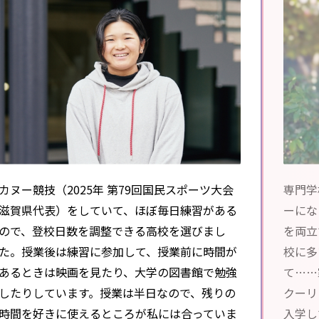
カヌー競技（2025年 第79回国民スポーツ大会
専門学
滋賀県代表）をしていて、ほぼ毎日練習がある
ーにな
ので、登校日数を調整できる高校を選びまし
を両立
た。授業後は練習に参加して、授業前に時間が
校に多
あるときは映画を見たり、大学の図書館で勉強
て……
したりしています。授業は半日なので、残りの
クーリ
時間を好きに使えるところが私には合っていま
入学し