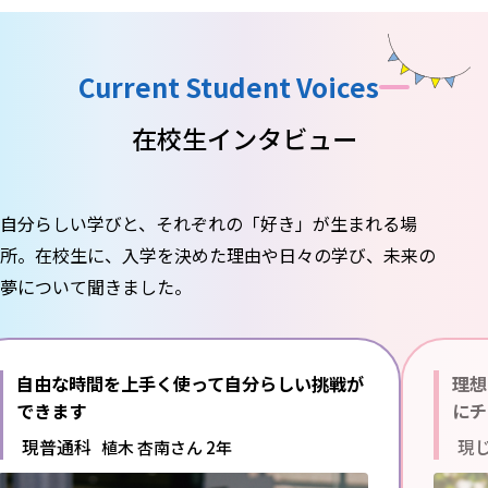
Current Student Voices
在校生インタビュー
自分らしい学びと、それぞれの「好き」が生まれる場
所。
在校生に、入学を決めた理由や日々の学び、未来の
夢について聞きました。
自由な時間を上手く使って
自分らしい挑戦が
理想
できます
にチ
現普通科
現
植木 杏南さん 2年