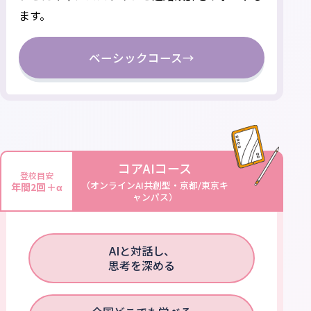
ます。
ベーシックコース
→
コアAIコース
登校目安
（オンラインAI共創型・京都/東京キ
年間2回＋α
ャンパス）
AIと対話し、
思考を深める