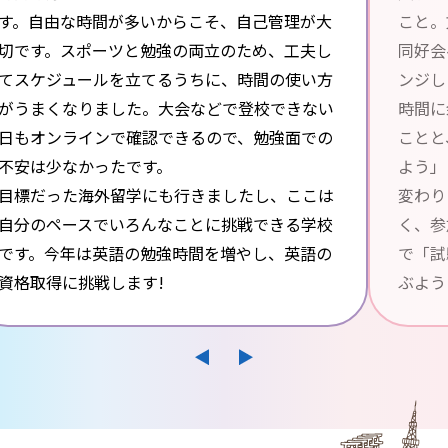
す。自由な時間が多いからこそ、自己管理が大
こと。
切です。スポーツと勉強の両立のため、工夫し
同好会
てスケジュールを立てるうちに、時間の使い方
ンジし
がうまくなりました。大会などで登校できない
時間に
日もオンラインで確認できるので、勉強面での
ことと
不安は少なかったです。
よう」
目標だった海外留学にも行きましたし、ここは
変わり
自分のペースでいろんなことに挑戦できる学校
く、参
です。今年は英語の勉強時間を増やし、英語の
で「試
資格取得に挑戦します!
ぶよう