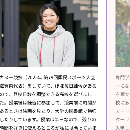
カヌー競技（2025年 第79回国民スポーツ大会
専門学
滋賀県代表）をしていて、ほぼ毎日練習がある
ーにな
ので、登校日数を調整できる高校を選びまし
を両立
た。授業後は練習に参加して、授業前に時間が
校に多
あるときは映画を見たり、大学の図書館で勉強
て……
したりしています。授業は半日なので、残りの
クーリ
時間を好きに使えるところが私には合っていま
入学し