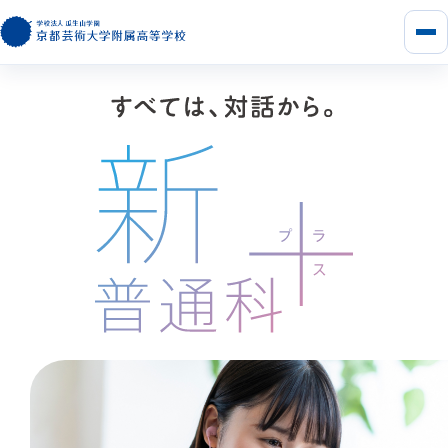
メ
ニ
ュ
ー
を
開
く