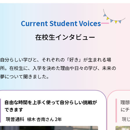
Current Student Voices
在校生インタビュー
自分らしい学びと、それぞれの「好き」が生まれる場
所。
在校生に、入学を決めた理由や日々の学び、未来の
夢について聞きました。
自由な時間を上手く使って
自分らしい挑戦が
理想
できます
にチ
現普通科
現
植木 杏南さん 2年