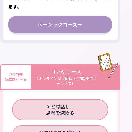
ます。
ベーシックコース
→
コアAIコース
登校目安
（オンラインAI共創型・京都/東京キ
年間2回＋α
ャンパス）
AIと対話し、
思考を深める