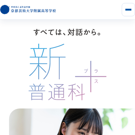
メ
ニ
ュ
ー
を
開
く