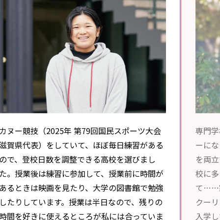
カヌー競技（2025年 第79回国民スポーツ大会
専門学
滋賀県代表）をしていて、ほぼ毎日練習がある
ーにな
ので、登校日数を調整できる高校を選びまし
を両立
た。授業後は練習に参加して、授業前に時間が
校に多
あるときは映画を見たり、大学の図書館で勉強
て……
したりしています。授業は半日なので、残りの
クーリ
時間を好きに使えるところが私には合っていま
入学し