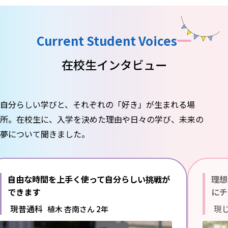
Current Student Voices
在校生インタビュー
自分らしい学びと、それぞれの「好き」が生まれる場
所。
在校生に、入学を決めた理由や日々の学び、未来の
夢について聞きました。
自由な時間を上手く使って
自分らしい挑戦が
理想
できます
にチ
現普通科
現
植木 杏南さん 2年