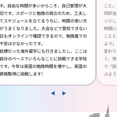
す。自由な時間が多いからこそ、自己管理が大
こと。
切です。スポーツと勉強の両立のため、工夫し
同好会
てスケジュールを立てるうちに、時間の使い方
ンジし
がうまくなりました。大会などで登校できない
時間に
日もオンラインで確認できるので、勉強面での
ことと
不安は少なかったです。
よう」
目標だった海外留学にも行きましたし、ここは
変わり
自分のペースでいろんなことに挑戦できる学校
く、参
です。今年は英語の勉強時間を増やし、英語の
で「試
資格取得に挑戦します!
ぶよう