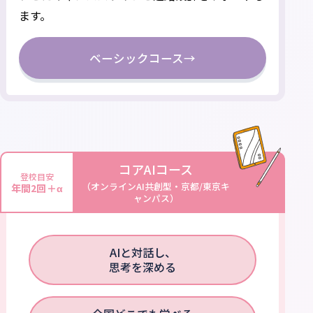
ます。
ベーシックコース
→
コアAIコース
登校目安
（オンラインAI共創型・京都/東京キ
年間2回＋α
ャンパス）
AIと対話し、
思考を深める