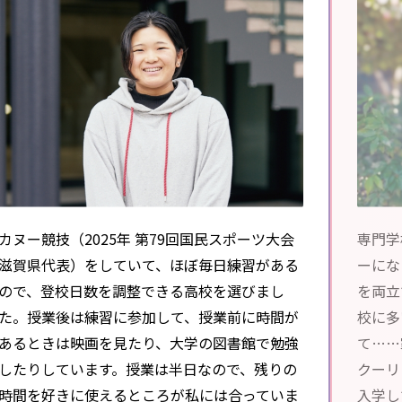
カヌー競技（2025年 第79回国民スポーツ大会
専門学
滋賀県代表）をしていて、ほぼ毎日練習がある
ーにな
ので、登校日数を調整できる高校を選びまし
を両立
た。授業後は練習に参加して、授業前に時間が
校に多
あるときは映画を見たり、大学の図書館で勉強
て……
したりしています。授業は半日なので、残りの
クーリ
時間を好きに使えるところが私には合っていま
入学し