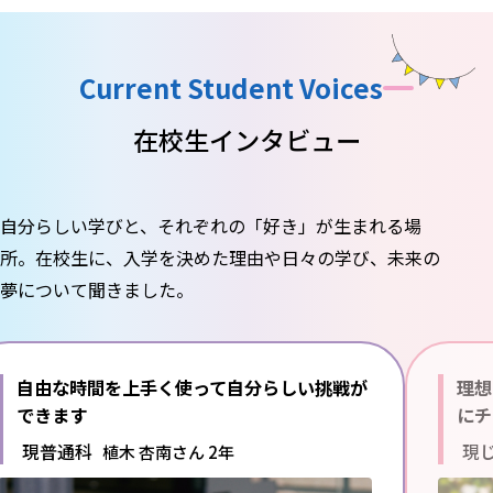
Current Student Voices
在校生インタビュー
自分らしい学びと、それぞれの「好き」が生まれる場
所。
在校生に、入学を決めた理由や日々の学び、未来の
夢について聞きました。
自由な時間を上手く使って
自分らしい挑戦が
理想
できます
にチ
現普通科
現
植木 杏南さん 2年