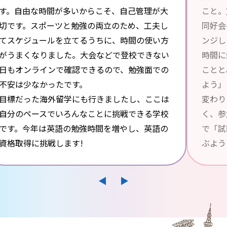
す。自由な時間が多いからこそ、自己管理が大
こと。
切です。スポーツと勉強の両立のため、工夫し
同好会
てスケジュールを立てるうちに、時間の使い方
ンジし
がうまくなりました。大会などで登校できない
時間に
日もオンラインで確認できるので、勉強面での
ことと
不安は少なかったです。
よう」
目標だった海外留学にも行きましたし、ここは
変わり
自分のペースでいろんなことに挑戦できる学校
く、参
です。今年は英語の勉強時間を増やし、英語の
で「試
資格取得に挑戦します!
ぶよう