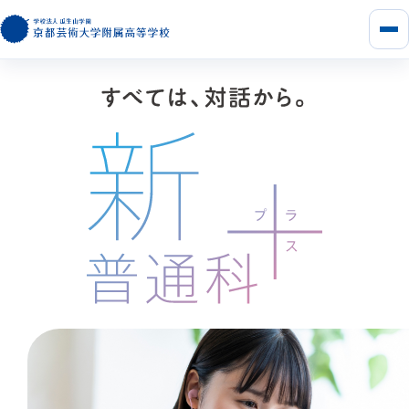
メ
ニ
ュ
ー
を
開
く